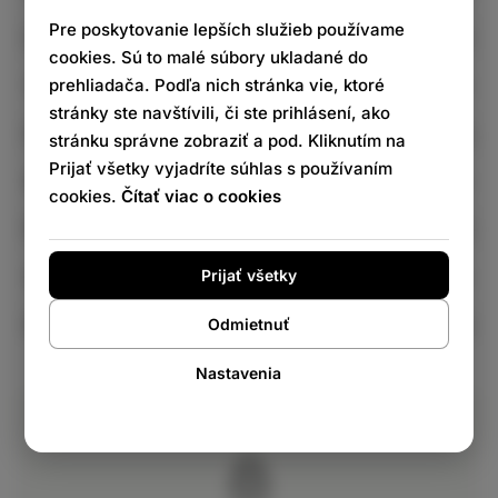
Pre poskytovanie lepších služieb používame
Celková hĺbka
49 cm
cookies. Sú to malé súbory ukladané do
prehliadača. Podľa nich stránka vie, ktoré
Výška sedu
42 cm
stránky ste navštívili, či ste prihlásení, ako
Hmotnosť
5 kg
stránku správne zobraziť a pod. Kliknutím na
Prijať všetky vyjadríte súhlas s používaním
Materiál
kov
cookies.
Čítať viac o cookies
Štýl
vidiecky štýl
Prijať všetky
Skladacia konštrukcia
áno
Stav dodania
čiastočne zmontované
Odmietnuť
Nastavenia