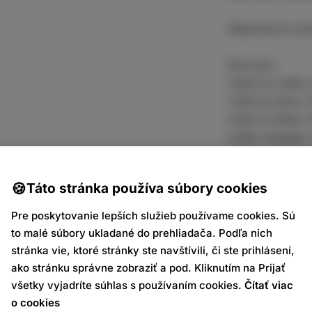
Materiálové zlo
Rozmery:
Celková výška:
Celková šírka: 
Celková hĺbka:
Výška sedadla:
Plocha sedadla
Výška lakťovej 
Táto stránka používa súbory cookies
Max. nosnosť: 
Hmotnosť: 5 kg
Pre poskytovanie lepších služieb používame cookies. Sú
to malé súbory ukladané do prehliadača. Podľa nich
Miesto:
stránka vie, ktoré stránky ste navštívili, či ste prihlásení,
Poťah: zamat al
ako stránku správne zobraziť a pod. Kliknutím na Prijať
Pohodlné seden
všetky vyjadríte súhlas s používaním cookies.
Čítať viac
Sedadlo pohodl
o cookies