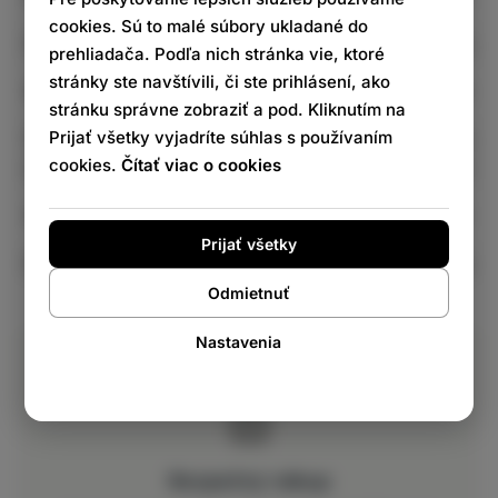
cookies. Sú to malé súbory ukladané do
Hmotnosť
8 kg
prehliadača. Podľa nich stránka vie, ktoré
stránky ste navštívili, či ste prihlásení, ako
Materiál
plast
stránku správne zobraziť a pod. Kliknutím na
Prijať všetky vyjadríte súhlas s používaním
Vlastnosti
odolný voči UV žiareniu a
cookies.
Čítať viac o cookies
materiálu
poveternostným vplyvom
Použitie
interiér aj exteriér
Prijať všetky
Funkcia
skladacia doska stola
Odmietnuť
Nastavenia
Bezpečný nákup