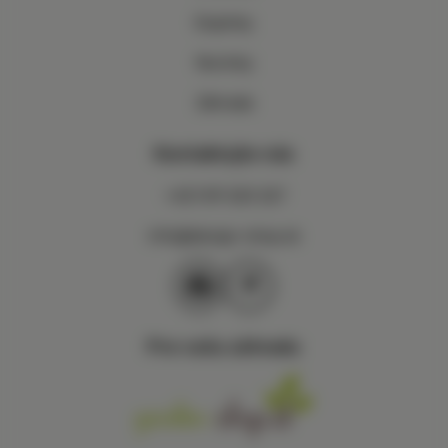
Doplnky
Novinky
Záhrada
Kontaktujte nás
+421 911 020 327
info@design-shop.sk
Pre vašu záhradu