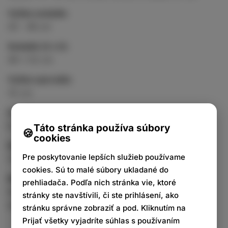
Výška sedadla:
43 - 48 cm
Sedadlo (š x h):
48 x 52 cm
Výška operadla:
32 cm
Hmotnosť:
6 kg
Táto stránka používa súbory
cookies
Nosnosť:
Pre poskytovanie lepších služieb používame
120 kg
cookies. Sú to malé súbory ukladané do
Materiál:
prehliadača. Podľa nich stránka vie, ktoré
Rám: matný čierny kov
stránky ste navštívili, či ste prihlásení, ako
Sedadlo: látkový poťah (100% polyester)
stránku správne zobraziť a pod. Kliknutím na
Prijať všetky vyjadríte súhlas s používaním