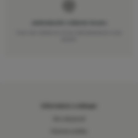
Jednoduché vrátenie tovaru
Tovar nám môžete do 14 dní vrátiť jednoducho a bez
starostí.
Informácie o nákupe
Ako nakupovať
Doprava a platby