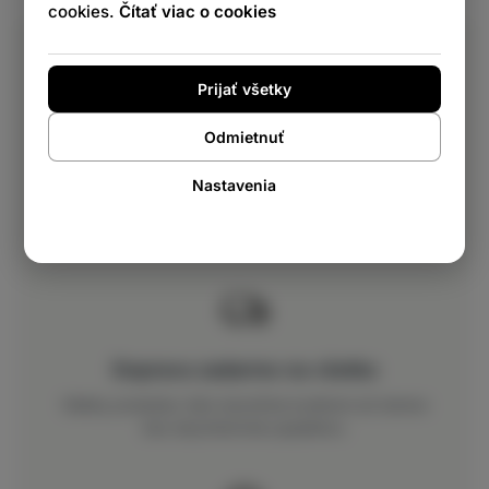
cookies.
Čítať viac o cookies
Prijať všetky
Odmietnuť
Bezpečný nákup
Nastavenia
Sme tu pre Vás už viac ako 15 rokov. Certifikovaný
obchod, na ktorý sa môžete spoľahnúť.
Doprava zadarmo na všetko
Všetky produkty Vám doručíme kuriérom až domov
bez akýchkoľvek poplatkov.