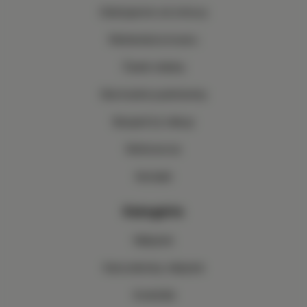
Odstúpenie od zmluvy
Reklamácia tovaru
Časté otázky
Obchodné podmienky
Bezpečný nákup
Referencie
Kontakt
Kategórie
Nábytok
Kancelársky nábytok
Svietidlá