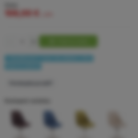
Cena
106,00 €
s DPH
-
+
Pridať do košíka
✓ Doručíme do 4 – 7 prac. dní, skladom > 10 ks
Doprava zadarmo
Potrebujete poradiť?
Dostupné varianty: