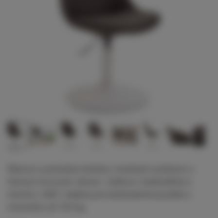
Štýlová a pohodlná stolička s textilným poťahom a
čiernym kovovým rámom. Výškovo nastaviteľná a
otočná o 360°, ideálna pre každodenné použitie s
nosnosťou až 120 kg.