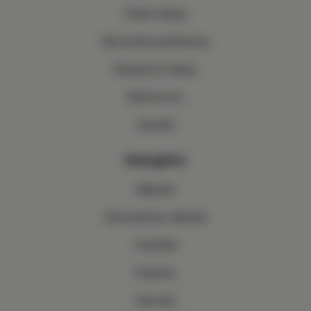
Časté otázky
Obchodné podmienky
Bezpečný nákup
Referencie
Kontakt
Kategórie
Nábytok
Kancelársky nábytok
Svietidlá
Doplnky
Novinky