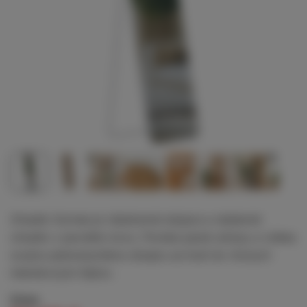
Zrkadlo Gurnee je všestranné stojace a nástenné
zrkadlo z pevného kovu. Ponúka jasné odrazy a vďaka
svojmu jednoduchému dizajnu sa hodí do rôznych
interiérových štýlov.
Cena