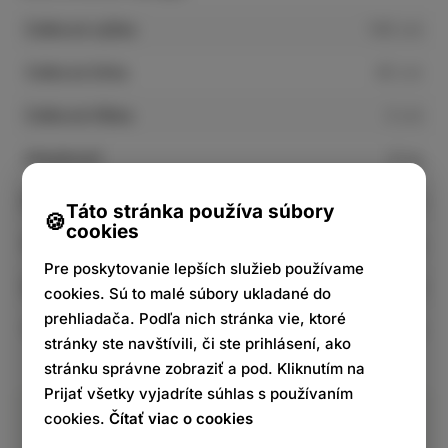
Celková výška
140 cm
Celková šírka
40 cm
Celková hĺbka
3 cm
Hmotnosť
9 kg
Materiál konštrukcie
kov
Táto stránka používa súbory
cookies
Farba rámu
matná biela
Pre poskytovanie lepších služieb používame
Stav dodania
zmontované
cookies. Sú to malé súbory ukladané do
prehliadača. Podľa nich stránka vie, ktoré
Tvar
hranatý
stránky ste navštívili, či ste prihlásení, ako
stránku správne zobraziť a pod. Kliknutím na
Prijať všetky vyjadríte súhlas s používaním
cookies.
Čítať viac o cookies