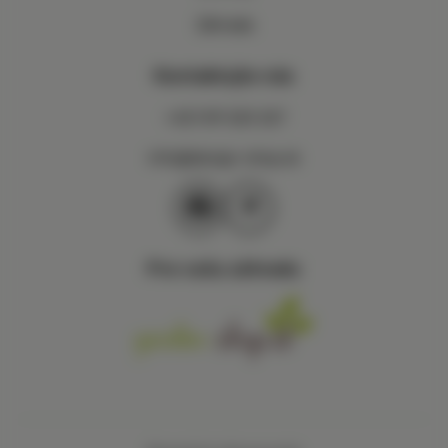
Záhrada
Kontaktujte nás
+421 911 020 327
info@design-shop.sk
Pre vašu záhradu