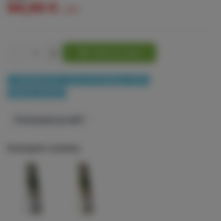
94,00 €
s DPH
-
+
Pridať do košíka
✓ Doručíme do 4 – 7 prac. dní, skladom > 10 ks
Doprava zadarmo
Potrebujete poradiť?
Dostupné varianty:
Zrkadlo Gurnee
Zrkadlo Gurnee