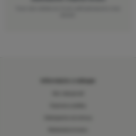
Tovar nám môžete do 14 dní vrátiť jednoducho a bez
starostí.
Informácie o nákupe
Ako nakupovať
Doprava a platby
Odstúpenie od zmluvy
Reklamácia tovaru